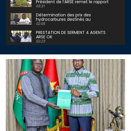
Président de l’ARSE remet le rapport
2024 au Premier Ministre
03:31
Détermination des prix des
hydrocarbures destinés au
fonctionnement des centrales
02:05
électriques
PRESTATION DE SERMENT 4 AGENTS
ARSE OK
02:23
Clôture de l’Atelier d’information et
de sensibilisation des journalistes sur
la régulation du secte
02:24
Le Burkina Faso produit 51% de
l’énergie pour sa consommation
03:30