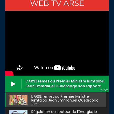
WEB TV ARSE
L’ARSE remet au Premier Ministre Rimtalba
Jean Emmanuel Ouédraogo son rapport
03:58
d’activité 2025
L’ARSE remet au Premier Ministre
Rimtalba Jean Emmanuel Ouédraogo
son rapport d’activité 2025
03:58
Régulation du secteur de l’énergie: le