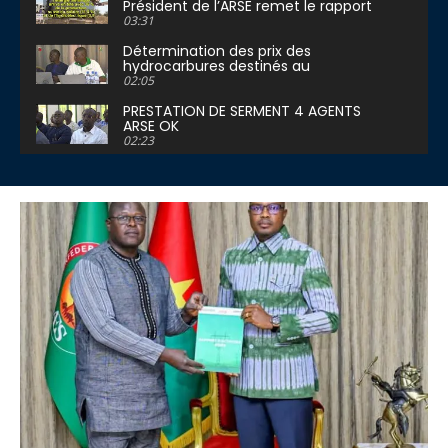
Président de l’ARSE remet le rapport
2024 au Premier Ministre
03:31
Détermination des prix des
hydrocarbures destinés au
fonctionnement des centrales
02:05
électriques
PRESTATION DE SERMENT 4 AGENTS
ARSE OK
02:23
Clôture de l’Atelier d’information et
de sensibilisation des journalistes sur
la régulation du secte
02:24
Le Burkina Faso produit 51% de
l’énergie pour sa consommation
03:30