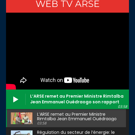
WEB TV ARSE
L’ARSE remet au Premier Ministre Rimtalba
Jean Emmanuel Ouédraogo son rapport
03:58
d’activité 2025
L’ARSE remet au Premier Ministre
Rimtalba Jean Emmanuel Ouédraogo
son rapport d’activité 2025
03:58
Régulation du secteur de l’énergie: le