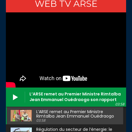
WEB TV ARSE
L’ARSE remet au Premier Ministre Rimtalba
Jean Emmanuel Ouédraogo son rapport
03:58
d’activité 2025
L’ARSE remet au Premier Ministre
Rimtalba Jean Emmanuel Ouédraogo
son rapport d’activité 2025
03:58
Régulation du secteur de l’énergie: le