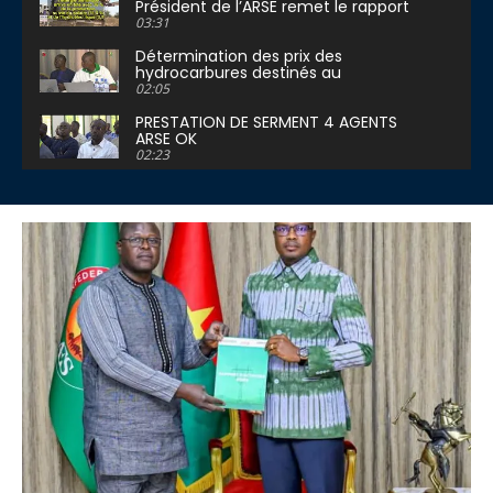
Président de l’ARSE remet le rapport
2024 au Premier Ministre
03:31
Détermination des prix des
hydrocarbures destinés au
fonctionnement des centrales
02:05
électriques
PRESTATION DE SERMENT 4 AGENTS
ARSE OK
02:23
Clôture de l’Atelier d’information et
de sensibilisation des journalistes sur
la régulation du secte
02:24
Le Burkina Faso produit 51% de
l’énergie pour sa consommation
03:30