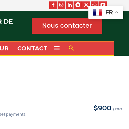
FR
R DE
Nous contacter
UR
CONTACT
$900
/ mo
sset payments.