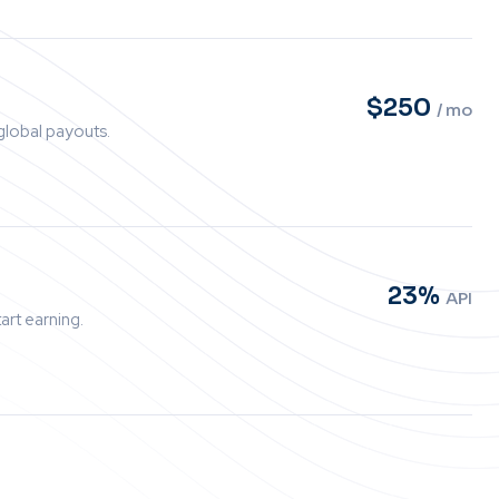
$250
/ mo
 global payouts.
23%
API
art earning.