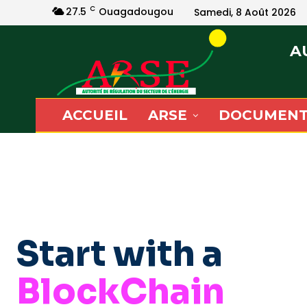
C
27.5
Ouagadougou
Samedi, 8 Août 2026
A
ACCUEIL
ARSE
DOCUMENT
Start with a
BlockChain