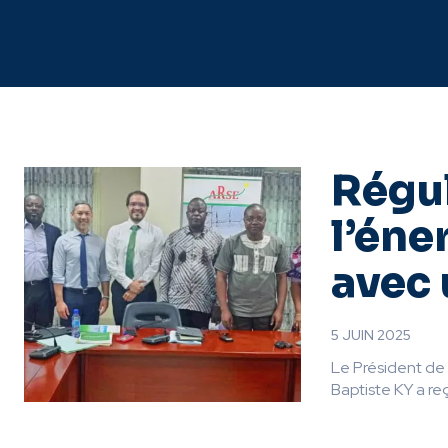
Régul
l’éne
avec 
5 JUIN 2025
Le Président de 
Baptiste KY a re