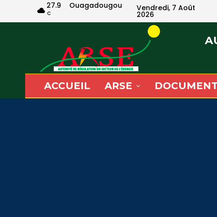
27.9
Ouagadougou
Vendredi, 7 Août
C
2026
A
ACCUEIL
ARSE
DOCUMENT