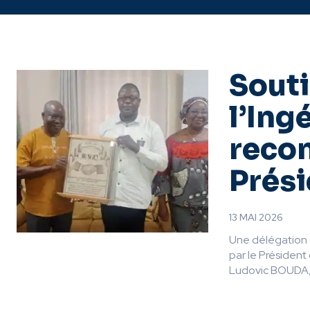
Souti
l’Ing
reco
Prési
13 MAI 2026
Une délégation 
par le Président
Ludovic BOUDA,.