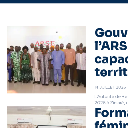
Gouv
l’ARS
capac
terri
14 JUILLET 2026
L’Autorité de Ré
2026 à Ziniaré, u
Forma
fémin