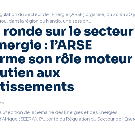
gulation du Secteur de l’Energie (ARSE) organise, du 28 au 30 j
u, dans la région du Nando, une session...
 ronde sur le secteur
énergie : l’ARSE
irme son rôle moteur
utien aux
stissements
25
la 6ᵉ édition de la Semaine des Energies et des Energies
Afrique (SEERA), l’Autorité du Régulation du Secteur de l’Energ