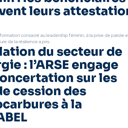
vent leurs attestatio
formation consacré au leadership féminin, à la prise de parole 
ure de la résilience a pris...
ation du secteur de
rgie : l’ARSE engage
oncertation sur les
de cession des
carbures à la
ABEL