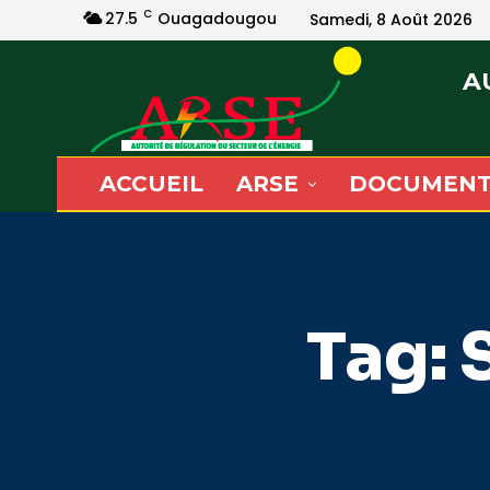
C
27.5
Ouagadougou
Samedi, 8 Août 2026
A
ACCUEIL
ARSE
DOCUMENT
Tag: