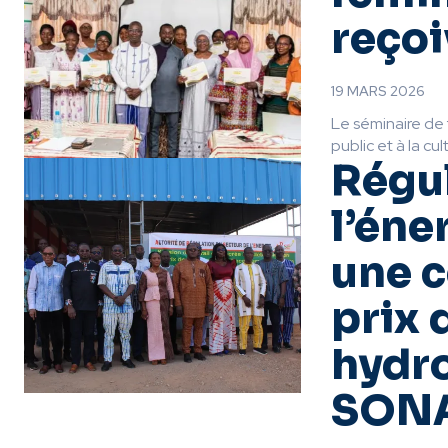
reçoi
19 MARS 2026
Le séminaire de 
public et à la cult
Régul
l’éne
une c
prix 
hydro
SON