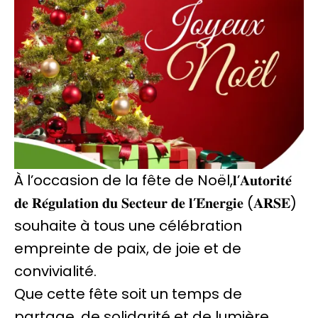
À l’occasion de la fête de Noël,𝐥’𝐀𝐮𝐭𝐨𝐫𝐢𝐭𝐞́
𝐝𝐞 𝐑𝐞́𝐠𝐮𝐥𝐚𝐭𝐢𝐨𝐧 𝐝𝐮 𝐒𝐞𝐜𝐭𝐞𝐮𝐫 𝐝𝐞 𝐥’𝐄́𝐧𝐞𝐫𝐠𝐢𝐞 (𝐀𝐑𝐒𝐄)
souhaite à tous une célébration
empreinte de paix, de joie et de
convivialité.
Que cette fête soit un temps de
partage, de solidarité et de lumière