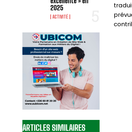
excellente » en
tradu
2025
prévue
ACTIVITÉ
contri
ARTICLES SIMILAIRES