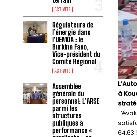
terrain
ACTIVITÉ
Régulateurs de
l’énergie dans
l’UEMOA : le
Burkina Faso,
Vice-président du
Comité Régional
ACTIVITÉ
L’Auto
Assemblée
à Koud
générale du
personnel: L’ARSE
strat
parmi les
L’éval
structures
satisf
publiques à
performance «
64,63 