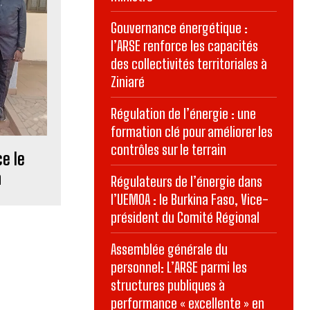
Gouvernance énergétique :
l’ARSE renforce les capacités
des collectivités territoriales à
Ziniaré
Régulation de l’énergie : une
formation clé pour améliorer les
contrôles sur le terrain
ce le
n
Régulateurs de l’énergie dans
l’UEMOA : le Burkina Faso, Vice-
président du Comité Régional
Assemblée générale du
personnel: L’ARSE parmi les
structures publiques à
performance « excellente » en