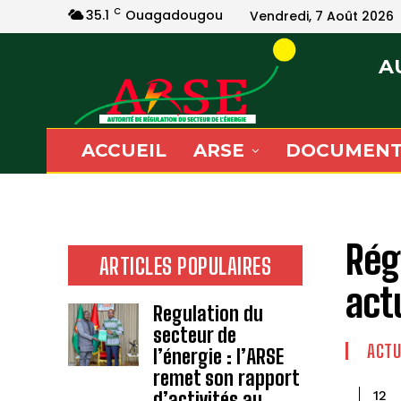
C
35.1
Ouagadougou
Vendredi, 7 Août 2026
A
ACCUEIL
ARSE
DOCUMENT
Rég
ARTICLES POPULAIRES
act
Regulation du
secteur de
ACTU
l’énergie : l’ARSE
remet son rapport
d’activités au
12