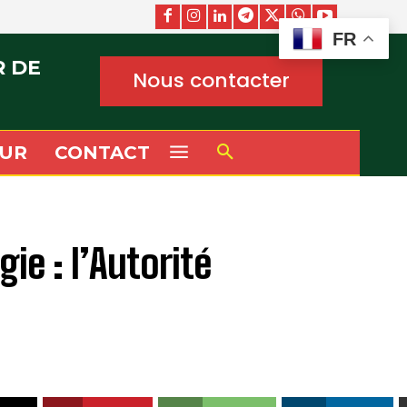
FR
R DE
Nous contacter
UR
CONTACT
ie : l’Autorité