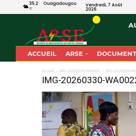
35.2
Ouagadougou
Vendredi, 7 Août
C
2026
A
ACCUEIL
ARSE
DOCUMENT
Accueil
IMG-20260330-WA0022
IMG-20260330-W
IMG-20260330-WA002