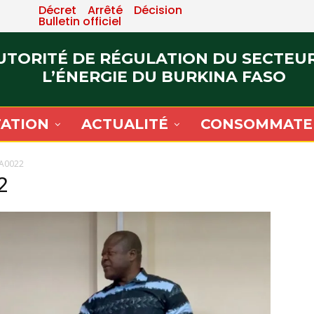
Décret
Arrêté
Décision
Bulletin officiel
UTORITÉ DE RÉGULATION DU SECTEU
L’ÉNERGIE DU BURKINA FASO
ATION
ACTUALITÉ
CONSOMMATE
A0022
2